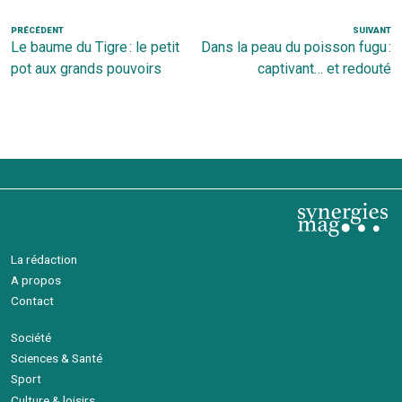
Navigation
Article
PRÉCÉDENT
SUIVANT
Ar
Le baume du Tigre : le petit
Dans la peau du poisson fugu :
de
précédent
s
pot aux grands pouvoirs
captivant… et redouté
l’article
La rédaction
A propos
Contact
Société
Sciences & Santé
Sport
Culture & loisirs