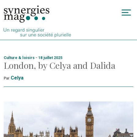
Allez
au
To
contenu
na
Culture & loisirs
-
18 juillet 2025
London, by Celya and Dalida
Celya
Par