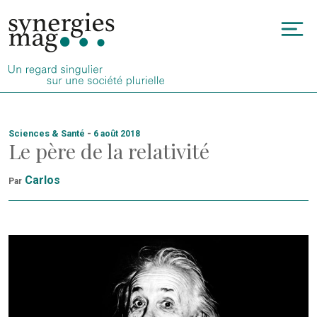
Allez
au
To
contenu
na
Sciences & Santé
-
6 août 2018
Le père de la relativité
Carlos
Par