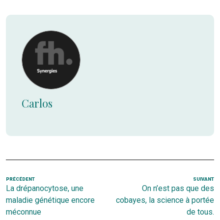
Carlos
Navigation
Article
PRÉCÉDENT
SUIVANT
Ar
La drépanocytose, une
On n’est pas que des
de
précédent
s
maladie génétique encore
cobayes, la science à portée
l’article
méconnue
de tous.