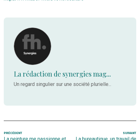
La rédaction de synergies mag...
Un regard singulier sur une société plurielle...
Navigation
Article
PRÉCÉDENT
SUIVANT
Ar
La peinture me passionne et
La bureautique, un travail de