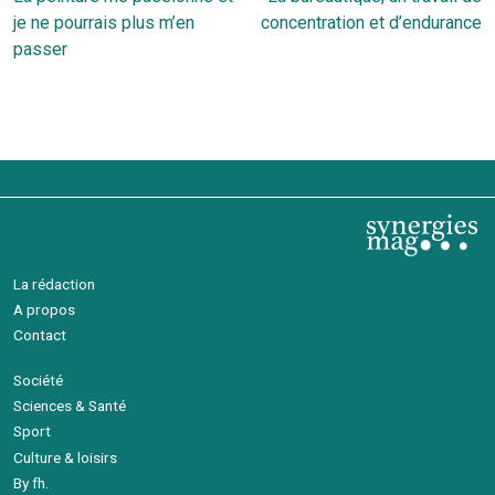
de
précédent
s
je ne pourrais plus m’en
concentration et d’endurance
l’article
passer
La rédaction
A propos
Contact
Société
Sciences & Santé
Sport
Culture & loisirs
By fh.