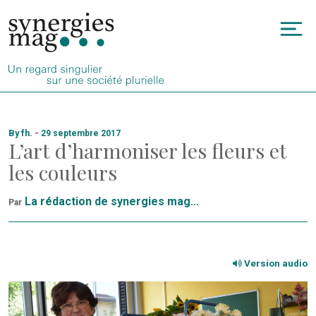
Allez
au
To
contenu
na
By fh.
-
29 septembre 2017
L’art d’harmoniser les fleurs et
les couleurs
La rédaction de synergies mag...
Par
Version audio