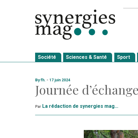
Allez
Recher
au
contenu
Société
Sciences & Santé
Sport
By fh.
-
17 juin 2024
Journée d’échanges
La rédaction de synergies mag...
Par