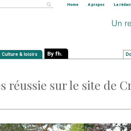
cher
Home
A propos
La rédac
By fh.
Culture & loisirs
Do
 réussie sur le site de C