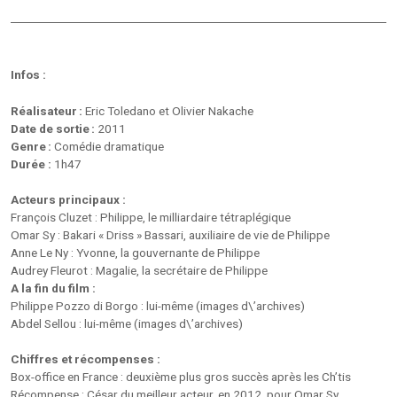
Infos :
Réalisateur :
Eric Toledano et Olivier Nakache
Date de sortie :
2011
Genre :
Comédie dramatique
Durée :
1h47
Acteurs principaux :
François Cluzet : Philippe, le milliardaire tétraplégique
Omar Sy : Bakari « Driss » Bassari, auxiliaire de vie de Philippe
Anne Le Ny : Yvonne, la gouvernante de Philippe
Audrey Fleurot : Magalie, la secrétaire de Philippe
A la fin du film :
Philippe Pozzo di Borgo : lui-même (images d\’archives)
Abdel Sellou : lui-même (images d\’archives)
Chiffres et récompenses :
Box-office en France : deuxième plus gros succès après les Ch’tis
Récompense : César du meilleur acteur, en 2012, pour Omar Sy