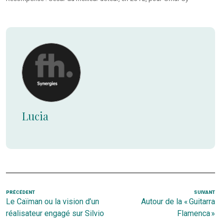
Lucia
Navigation
Article
PRÉCÉDENT
SUIVANT
Ar
Le Caïman ou la vision d’un
Autour de la « Guitarra
de
précédent
s
réalisateur engagé sur Silvio
Flamenca »