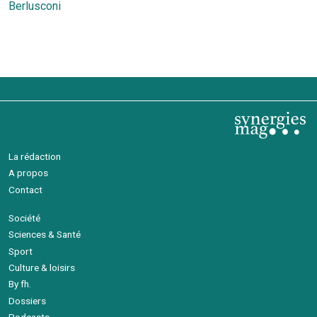
l’article
Berlusconi
La rédaction
A propos
Contact
Société
Sciences & Santé
Sport
Culture & loisirs
By fh.
Dossiers