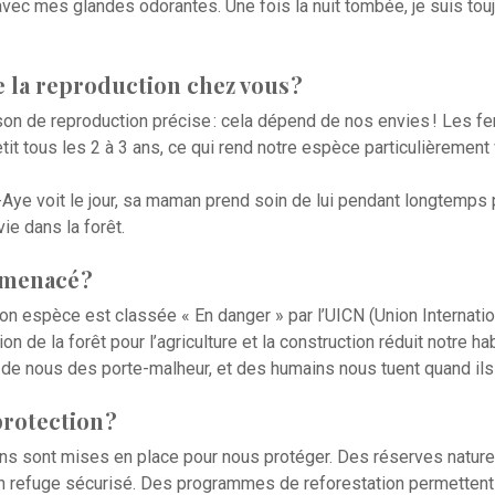
avec mes glandes odorantes. Une fois la nuit tombée, je suis to
la reproduction chez vous ?
on de reproduction précise : cela dépend de nos envies ! Les f
tit tous les 2 à 3 ans, ce qui rend notre espèce particulièrement 
ye voit le jour, sa maman prend soin de lui pendant longtemps p
vie dans la forêt.
 menacé ?
n espèce est classée « En danger » par l’UICN (Union Internatio
on de la forêt pour l’agriculture et la construction réduit notre hab
 de nous des porte-malheur, et des humains nous tuent quand ils
protection ?
s sont mises en place pour nous protéger. Des réserves nature
n refuge sécurisé. Des programmes de reforestation permettent