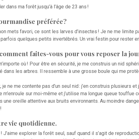
r dans ma forêt jusqu’à l’âge de 23 ans !
gourmandise préférée ?
n mets favori, ce sont les larves d’insectes ! Je ne me limite pas
t parfois quelques petits invertébrés. Un vrai festin pour rester en
, comment faites-vous pour vous reposer la jou
n’importe où ! Pour être en sécurité, je me construis un nid sph
ché dans les arbres. Il ressemble à une grosse boule qui me prot
 je ne me contente pas d’un seul nid : j’en construis plusieurs et
, je m’enroule sur moi-même et j’utilise ma longue queue touffue
rs une oreille attentive aux bruits environnants. Au moindre danger
!
re vie quotidienne.
 ! J’aime explorer la forêt seul, sauf quand il s’agit de reproductio