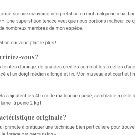
ose sur une mauvaise interprétation du mot malgache « haï haï »
e ». Une superstition tenace veut que nous portions malheur, ce
on de nombreux membres de mon espèce.
tion qui vous plaît le plus !
ririez-vous ?
 teintés d’orange, de grandes oreilles semblables à celles d’un
cé et un doigt médian allongé et fin. Mon museau est court et fin
s s’ajoutent les 40 cm de ma longue queue, semblable à celle d’
plume : à peine 2 kg !
ctéristique originale ?
ul primate à pratiquer une technique bien particulière pour trouver
 le forage par percussion ».