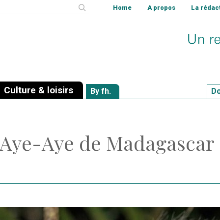
cher
Home
A propos
La rédac
Culture & loisirs
By fh.
Do
n Aye-Aye de Madagascar