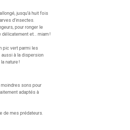
longé, jusqu’à huit fois
arves d’insectes.
ngeurs, pour ronger le
re délicatement et… miam !
 pic vert parmi les
 aussi à la dispersion
la nature !
s moindres sons pour
faitement adaptés à
ège de mes prédateurs.