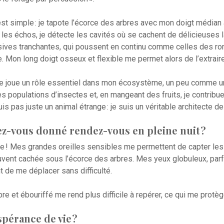
 simple : je tapote l’écorce des arbres avec mon doigt médian al
les échos, je détecte les cavités où se cachent de délicieuses l
cisives tranchantes, qui poussent en continu comme celles des ro
e. Mon long doigt osseux et flexible me permet alors de l’extrai
 je joue un rôle essentiel dans mon écosystème, un peu comme un
 populations d’insectes et, en mangeant des fruits, je contribue
uis pas juste un animal étrange : je suis un véritable architecte de 
z-vous donné rendez-vous en pleine nuit ?
ne ! Mes grandes oreilles sensibles me permettent de capter le
ouvent cachée sous l’écorce des arbres. Mes yeux globuleux, par
t de me déplacer sans difficulté.
e et ébouriffé me rend plus difficile à repérer, ce qui me prot
spérance de vie ?