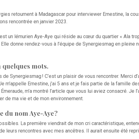
rgies retournent à Madagascar pour interviewer Ernestine, la cou
ons rencontrée en janvier 2023.
t un lémurien Aye-Aye qui réside au cœur du quartier « Ala tropi
 Elle donne rendez-vous à l’équipe de Synergiesmag en pleine nu
n quelques mots.
es de Synergiesmag ! C’est un plaisir de vous rencontrer. Merci d’
Je m’appelle Ernestine, j’ai 5 ans et je fais partie de la famille
Émeraude, m’a montré l’article que vous lui aviez consacré. Je l’a
er de ma vie et de mon environnement.
ine du nom Aye-Aye ?
possibles. La première viendrait de mon cri caractéristique, enten
 de leurs rencontres avec mes ancêtres. Il aurait ensuite été rep