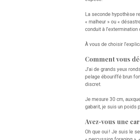
La seconde hypothèse rep
« malheur » ou « désastr
conduit à l’exterminati
À vous de choisir l’explica
Comment vous déc
J’ai de grands yeux ronds
pelage ébouriffé brun fon
discret.
Je mesure 30 cm, auxquel
gabarit, je suis un poids 
Avez-vous une cara
Oh que oui ! Je suis le se
« percussion foraging », «