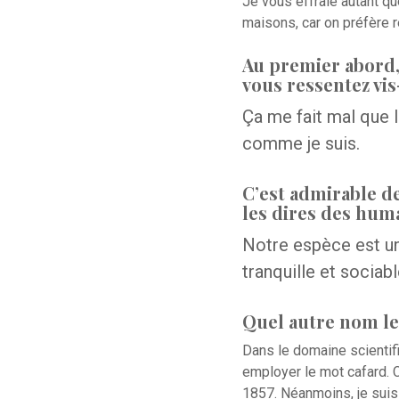
Je vous effraie autant qu
maisons, car on préfère r
Au premier abord,
vous ressentez vis-
Ça me fait mal que 
comme je suis.
C’est admirable d
les dires des hum
Notre espèce est u
tranquille et sociab
Quel autre nom le
Dans le domaine scienti
employer le mot cafard. 
1857. Néanmoins, je suis 