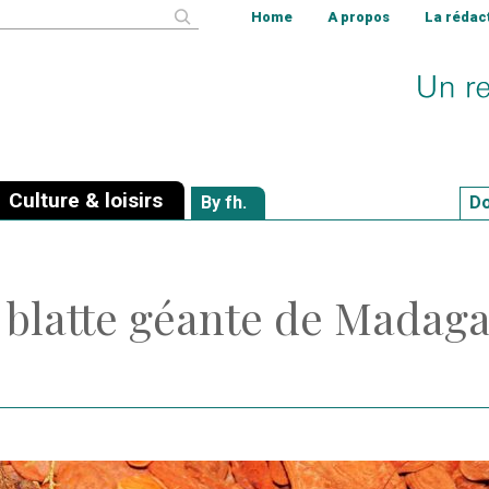
cher
Home
A propos
La rédac
Culture & loisirs
By fh.
Do
a blatte géante de Madag