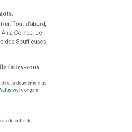
mots.
trer. Tout d’abord,
e Ania Cornue. Je
nue des Souffleuses
le faites-vous
à-dire, la deuxième plus
 Wattenwyl
d’origine
es de cette île,