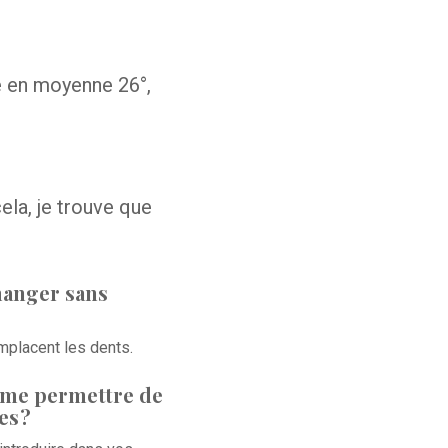
e en moyenne 26°,
cela, je trouve que
manger sans
mplacent les dents.
x me permettre de
es ?