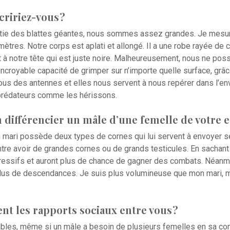
ririez-vous ?
ie des blattes géantes, nous sommes assez grandes. Je mesure
mètres. Notre corps est aplati et allongé. Il a une robe rayée de 
 à notre tête qui est juste noire. Malheureusement, nous ne pos
ncroyable capacité de grimper sur n’importe quelle surface, grâc
us des antennes et elles nous servent à nous repérer dans l’en
 prédateurs comme les hérissons.
ifférencier un mâle d’une femelle de votre e
 mari possède deux types de cornes qui lui servent à envoyer se
tre avoir de grandes cornes ou de grands testicules. En sachant 
gressifs et auront plus de chance de gagner des combats. Néanmo
t plus de descendances. Je suis plus volumineuse que mon mari, ma
t les rapports sociaux entre vous ?
les, même si un mâle a besoin de plusieurs femelles en sa comp