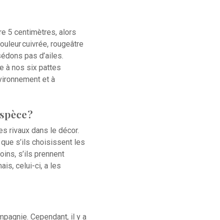
 5 centimètres, alors
couleur cuivrée, rougeâtre
sédons pas d’ailes.
e à nos six pattes
vironnement et à
spèce ?
s rivaux dans le décor.
que s’ils choisissent les
ins, s’ils prennent
is, celui-ci, a les
agnie. Cependant, il y a