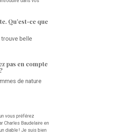
introduire dans vos
te. Qu’est-ce que
 trouve belle
nez pas en compte
?
ommes de nature
un vous préférez
ar Charles Baudelaire en
n diable ! Je suis bien