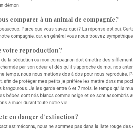
 un démon.
ous comparer à un animal de compagnie ?
eaucoup. Parce que vous savez quoi ? La réponse est oui. Certa
 notre compagnie, car, en général vous nous trouvez sympathique
 votre reproduction ?
ape de la séduction ou mon compagnon doit émettre des sifflements
is charmée par son odeur et dès qu’il s’approche de moi, nos anten
e temps, nous nous mettons dos à dos pour nous reproduire. Pou
t, afin de protéger mes petits je préfère les mettre dans ma po
kangourous. Je les garde entre 6 et 7 mois, le temps qu’ils muen
 Mes bébés sont nés blancs comme neige et se sont assombris au
ns à muer durant toute notre vie.
te en danger d’extinction ?
act est méconnu, nous ne sommes pas dans la liste rouge des 