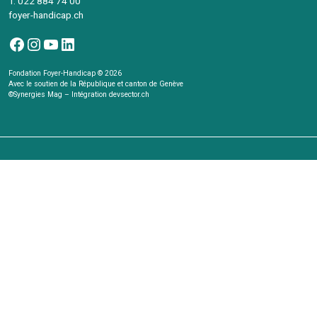
T. 022 884 74 00
foyer-handicap.ch
Facebook
Instagram
YouTube
LinkedIn
Fondation Foyer-Handicap © 2026
Avec le soutien de la République et canton de Genève
©Synergies Mag – Intégration
devsector.ch